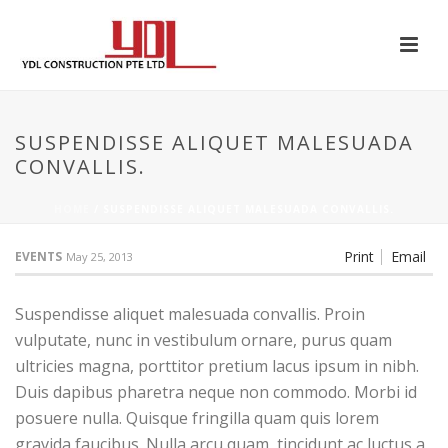
SUSPENDISSE ALIQUET MALESUADA
CONVALLIS.
HOME
/
SUSPENDISSE ALIQUET MALESUADA CONVALLIS.
Print
Email
EVENTS
May 25, 2013
Suspendisse aliquet malesuada convallis. Proin
vulputate, nunc in vestibulum ornare, purus quam
ultricies magna, porttitor pretium lacus ipsum in nibh.
Duis dapibus pharetra neque non commodo. Morbi id
posuere nulla. Quisque fringilla quam quis lorem
gravida faucibus. Nulla arcu quam, tincidunt ac luctus a,