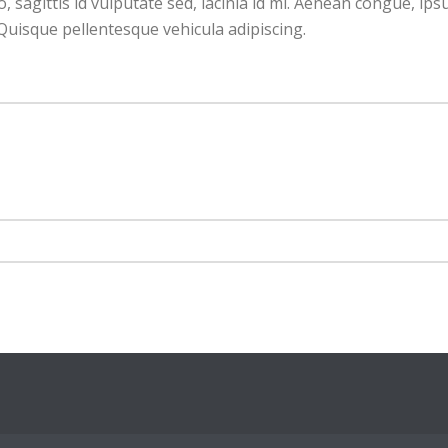
io, sagittis id vulputate sed, lacinia id mi. Aenean congue, ips
Quisque pellentesque vehicula adipiscing.