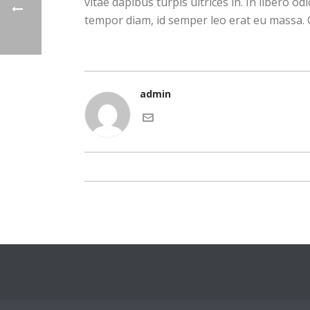
vitae dapibus turpis ultrices in. In libero od
tempor diam, id semper leo erat eu massa. 
admin