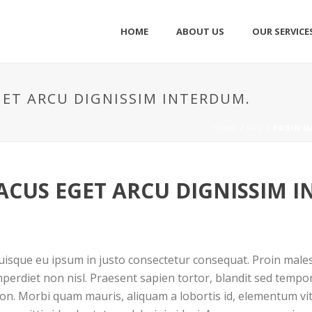
HOME
ABOUT US
OUR SERVICE
ET ARCU DIGNISSIM INTERDUM.
HOME
/
FAQ
/ PROIN M
CUS EGET ARCU DIGNISSIM I
Quisque eu ipsum in justo consectetur consequat. Proin male
perdiet non nisl. Praesent sapien tortor, blandit sed tempor
non. Morbi quam mauris, aliquam a lobortis id, elementum v