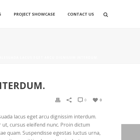
S
PROJECT SHOWCASE
CONTACT US
ALESUADA LACUS EGET ARCU DIGNISSIM INTERDUM.
NTERDUM.
0
0
suada lacus eget arcu dignissim interdum.
 ut, cursus eleifend nunc. Proin dictum
itae quam. Suspendisse egestas luctus urna,